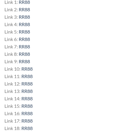
Link 1:
RR88
Link 2:
RR88
Link 3:
RR88
Link 4:
RR88
Link 5:
RR88
Link 6:
RR88
Link 7:
RR88
Link 8:
RR88
Link 9:
RR88
Link 10:
RR88
Link 11:
RR88
Link 12:
RR88
Link 13:
RR88
Link 14:
RR88
Link 15:
RR88
Link 16:
RR88
Link 17:
RR88
Link 18:
RR88