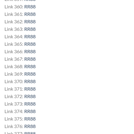
Link 360:
RR88
Link 361:
RR88
Link 362:
RR88
Link 363:
RR88
Link 364:
RR88
Link 365:
RR88
Link 366:
RR88
Link 367:
RR88
Link 368:
RR88
Link 369:
RR88
Link 370:
RR88
Link 371:
RR88
Link 372:
RR88
Link 373:
RR88
Link 374:
RR88
Link 375:
RR88
Link 376:
RR88
Link 377:
RR88