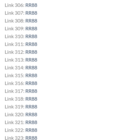
Link 306:
RR88
Link 307:
RR88
Link 308:
RR88
Link 309:
RR88
Link 310:
RR88
Link 311:
RR88
Link 312:
RR88
Link 313:
RR88
Link 314:
RR88
Link 315:
RR88
Link 316:
RR88
Link 317:
RR88
Link 318:
RR88
Link 319:
RR88
Link 320:
RR88
Link 321:
RR88
Link 322:
RR88
Link 323:
RR88