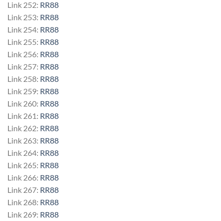
Link 252:
RR88
Link 253:
RR88
Link 254:
RR88
Link 255:
RR88
Link 256:
RR88
Link 257:
RR88
Link 258:
RR88
Link 259:
RR88
Link 260:
RR88
Link 261:
RR88
Link 262:
RR88
Link 263:
RR88
Link 264:
RR88
Link 265:
RR88
Link 266:
RR88
Link 267:
RR88
Link 268:
RR88
Link 269:
RR88