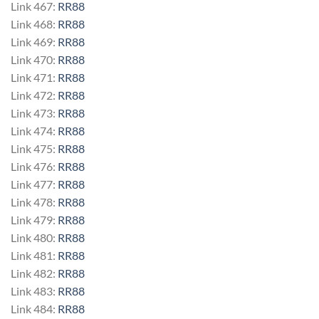
Link 467:
RR88
Link 468:
RR88
Link 469:
RR88
Link 470:
RR88
Link 471:
RR88
Link 472:
RR88
Link 473:
RR88
Link 474:
RR88
Link 475:
RR88
Link 476:
RR88
Link 477:
RR88
Link 478:
RR88
Link 479:
RR88
Link 480:
RR88
Link 481:
RR88
Link 482:
RR88
Link 483:
RR88
Link 484:
RR88