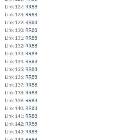
Link 127:
RR88
Link 128:
RR88
Link 129:
RR88
Link 130:
RR88
Link 131:
RR88
Link 132:
RR88
Link 133:
RR88
Link 134:
RR88
Link 135:
RR88
Link 136:
RR88
Link 137:
RR88
Link 138:
RR88
Link 139:
RR88
Link 140:
RR88
Link 141:
RR88
Link 142:
RR88
Link 143:
RR88
Link 144:
RR88