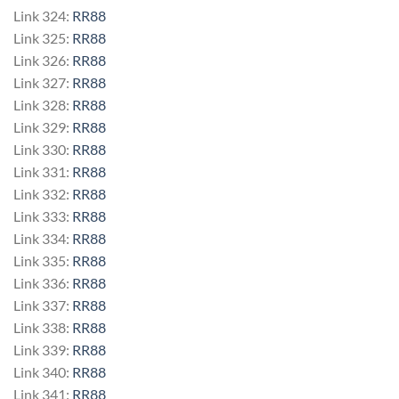
Link 324:
RR88
Link 325:
RR88
Link 326:
RR88
Link 327:
RR88
Link 328:
RR88
Link 329:
RR88
Link 330:
RR88
Link 331:
RR88
Link 332:
RR88
Link 333:
RR88
Link 334:
RR88
Link 335:
RR88
Link 336:
RR88
Link 337:
RR88
Link 338:
RR88
Link 339:
RR88
Link 340:
RR88
Link 341:
RR88