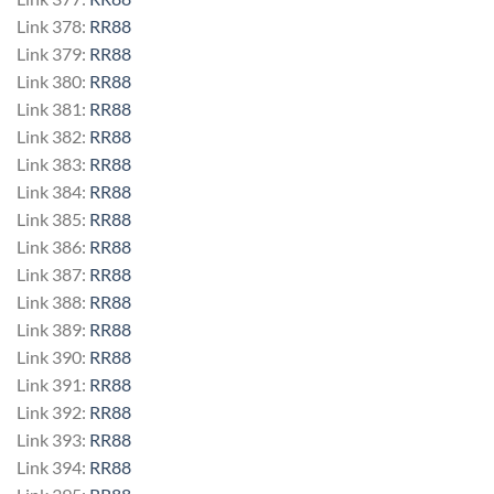
Link 378:
RR88
Link 379:
RR88
Link 380:
RR88
Link 381:
RR88
Link 382:
RR88
Link 383:
RR88
Link 384:
RR88
Link 385:
RR88
Link 386:
RR88
Link 387:
RR88
Link 388:
RR88
Link 389:
RR88
Link 390:
RR88
Link 391:
RR88
Link 392:
RR88
Link 393:
RR88
Link 394:
RR88