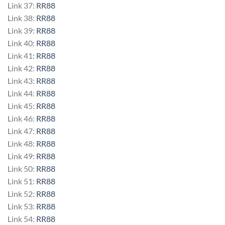
Link 37:
RR88
Link 38:
RR88
Link 39:
RR88
Link 40:
RR88
Link 41:
RR88
Link 42:
RR88
Link 43:
RR88
Link 44:
RR88
Link 45:
RR88
Link 46:
RR88
Link 47:
RR88
Link 48:
RR88
Link 49:
RR88
Link 50:
RR88
Link 51:
RR88
Link 52:
RR88
Link 53:
RR88
Link 54:
RR88