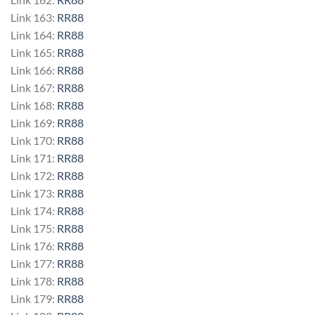
Link 163:
RR88
Link 164:
RR88
Link 165:
RR88
Link 166:
RR88
Link 167:
RR88
Link 168:
RR88
Link 169:
RR88
Link 170:
RR88
Link 171:
RR88
Link 172:
RR88
Link 173:
RR88
Link 174:
RR88
Link 175:
RR88
Link 176:
RR88
Link 177:
RR88
Link 178:
RR88
Link 179:
RR88