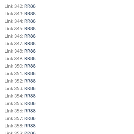
Link 342:
RR88
Link 343:
RR88
Link 344:
RR88
Link 345:
RR88
Link 346:
RR88
Link 347:
RR88
Link 348:
RR88
Link 349:
RR88
Link 350:
RR88
Link 351:
RR88
Link 352:
RR88
Link 353:
RR88
Link 354:
RR88
Link 355:
RR88
Link 356:
RR88
Link 357:
RR88
Link 358:
RR88
Link 359:
RR88