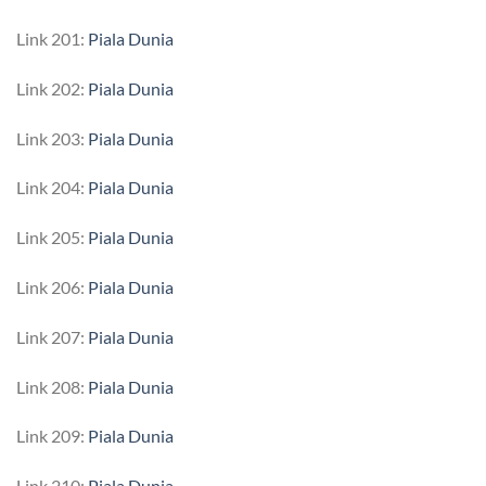
Link 201:
Piala Dunia
Link 202:
Piala Dunia
Link 203:
Piala Dunia
Link 204:
Piala Dunia
Link 205:
Piala Dunia
Link 206:
Piala Dunia
Link 207:
Piala Dunia
Link 208:
Piala Dunia
Link 209:
Piala Dunia
Link 210:
Piala Dunia