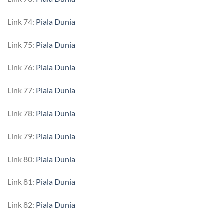
Link 74:
Piala Dunia
Link 75:
Piala Dunia
Link 76:
Piala Dunia
Link 77:
Piala Dunia
Link 78:
Piala Dunia
Link 79:
Piala Dunia
Link 80:
Piala Dunia
Link 81:
Piala Dunia
Link 82:
Piala Dunia