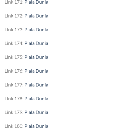
Link 171:
Piala Dunia
Link 172:
Piala Dunia
Link 173:
Piala Dunia
Link 174:
Piala Dunia
Link 175:
Piala Dunia
Link 176:
Piala Dunia
Link 177:
Piala Dunia
Link 178:
Piala Dunia
Link 179:
Piala Dunia
Link 180:
Piala Dunia