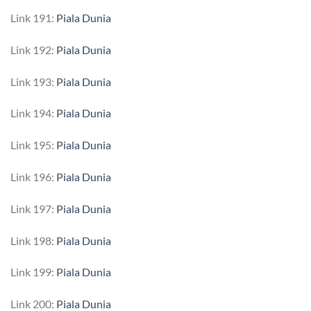
Link 191:
Piala Dunia
Link 192:
Piala Dunia
Link 193:
Piala Dunia
Link 194:
Piala Dunia
Link 195:
Piala Dunia
Link 196:
Piala Dunia
Link 197:
Piala Dunia
Link 198:
Piala Dunia
Link 199:
Piala Dunia
Link 200:
Piala Dunia