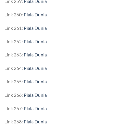
Link 259:
Piala Dunia
Link 260:
Piala Dunia
Link 261:
Piala Dunia
Link 262:
Piala Dunia
Link 263:
Piala Dunia
Link 264:
Piala Dunia
Link 265:
Piala Dunia
Link 266:
Piala Dunia
Link 267:
Piala Dunia
Link 268:
Piala Dunia