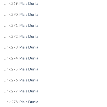
Link 269:
Piala Dunia
Link 270:
Piala Dunia
Link 271:
Piala Dunia
Link 272:
Piala Dunia
Link 273:
Piala Dunia
Link 274:
Piala Dunia
Link 275:
Piala Dunia
Link 276:
Piala Dunia
Link 277:
Piala Dunia
Link 278:
Piala Dunia