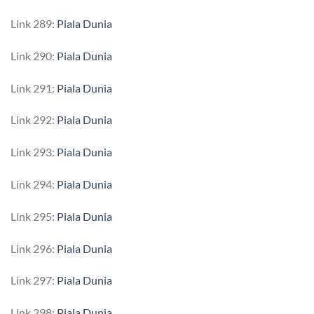
Link 289:
Piala Dunia
Link 290:
Piala Dunia
Link 291:
Piala Dunia
Link 292:
Piala Dunia
Link 293:
Piala Dunia
Link 294:
Piala Dunia
Link 295:
Piala Dunia
Link 296:
Piala Dunia
Link 297:
Piala Dunia
Link 298:
Piala Dunia