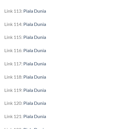
Link 113:
Piala Dunia
Link 114:
Piala Dunia
Link 115:
Piala Dunia
Link 116:
Piala Dunia
Link 117:
Piala Dunia
Link 118:
Piala Dunia
Link 119:
Piala Dunia
Link 120:
Piala Dunia
Link 121:
Piala Dunia