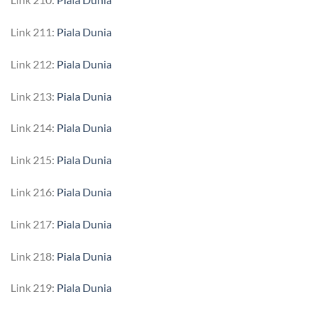
Link 211:
Piala Dunia
Link 212:
Piala Dunia
Link 213:
Piala Dunia
Link 214:
Piala Dunia
Link 215:
Piala Dunia
Link 216:
Piala Dunia
Link 217:
Piala Dunia
Link 218:
Piala Dunia
Link 219:
Piala Dunia