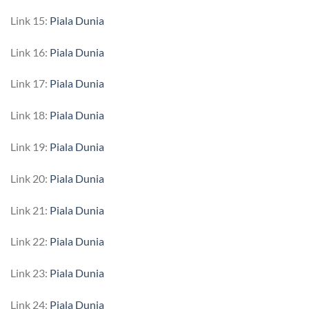
Link 15:
Piala Dunia
Link 16:
Piala Dunia
Link 17:
Piala Dunia
Link 18:
Piala Dunia
Link 19:
Piala Dunia
Link 20:
Piala Dunia
Link 21:
Piala Dunia
Link 22:
Piala Dunia
Link 23:
Piala Dunia
Link 24:
Piala Dunia