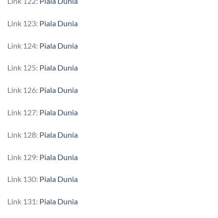
Link 122:
Piala Dunia
Link 123:
Piala Dunia
Link 124:
Piala Dunia
Link 125:
Piala Dunia
Link 126:
Piala Dunia
Link 127:
Piala Dunia
Link 128:
Piala Dunia
Link 129:
Piala Dunia
Link 130:
Piala Dunia
Link 131:
Piala Dunia