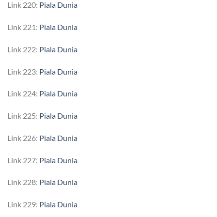
Link 220:
Piala Dunia
Link 221:
Piala Dunia
Link 222:
Piala Dunia
Link 223:
Piala Dunia
Link 224:
Piala Dunia
Link 225:
Piala Dunia
Link 226:
Piala Dunia
Link 227:
Piala Dunia
Link 228:
Piala Dunia
Link 229:
Piala Dunia