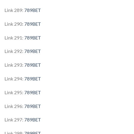
Link 289:
789BET
Link 290:
789BET
Link 291:
789BET
Link 292:
789BET
Link 293:
789BET
Link 294:
789BET
Link 295:
789BET
Link 296:
789BET
Link 297:
789BET
Link 298:
789BET