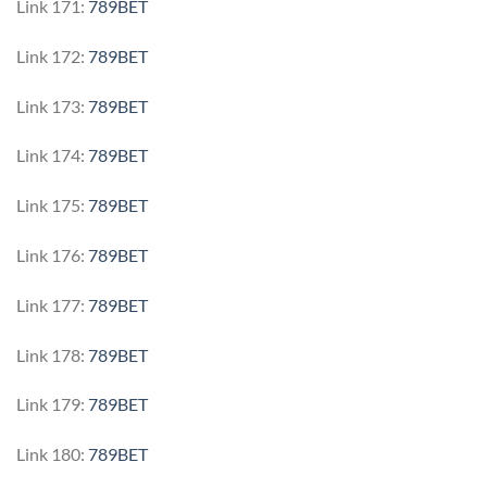
Link 171:
789BET
Link 172:
789BET
Link 173:
789BET
Link 174:
789BET
Link 175:
789BET
Link 176:
789BET
Link 177:
789BET
Link 178:
789BET
Link 179:
789BET
Link 180:
789BET