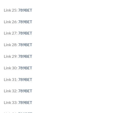
Link 25:
789BET
Link 26:
789BET
Link 27:
789BET
Link 28:
789BET
Link 29:
789BET
Link 30:
789BET
Link 31:
789BET
Link 32:
789BET
Link 33:
789BET