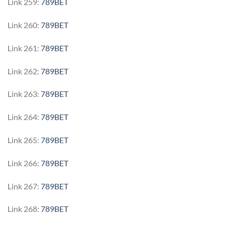
Link 259:
789BET
Link 260:
789BET
Link 261:
789BET
Link 262:
789BET
Link 263:
789BET
Link 264:
789BET
Link 265:
789BET
Link 266:
789BET
Link 267:
789BET
Link 268:
789BET