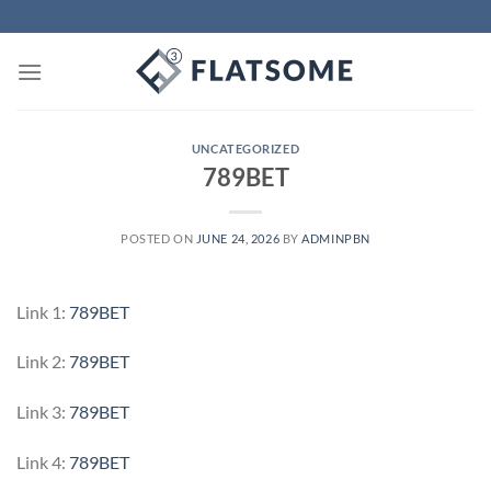
Skip
to
content
UNCATEGORIZED
789BET
POSTED ON
JUNE 24, 2026
BY
ADMINPBN
Link 1:
789BET
Link 2:
789BET
Link 3:
789BET
Link 4:
789BET