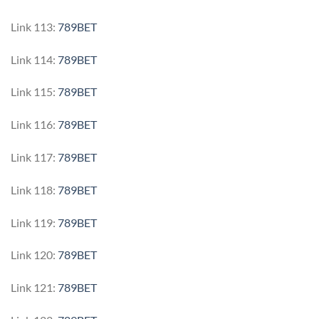
Link 113:
789BET
Link 114:
789BET
Link 115:
789BET
Link 116:
789BET
Link 117:
789BET
Link 118:
789BET
Link 119:
789BET
Link 120:
789BET
Link 121:
789BET