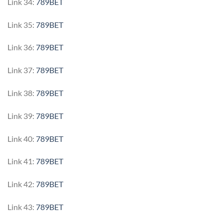
Link 34:
789BET
Link 35:
789BET
Link 36:
789BET
Link 37:
789BET
Link 38:
789BET
Link 39:
789BET
Link 40:
789BET
Link 41:
789BET
Link 42:
789BET
Link 43:
789BET