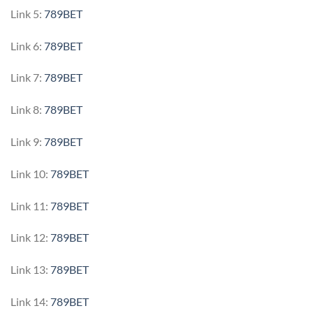
Link 5:
789BET
Link 6:
789BET
Link 7:
789BET
Link 8:
789BET
Link 9:
789BET
Link 10:
789BET
Link 11:
789BET
Link 12:
789BET
Link 13:
789BET
Link 14:
789BET