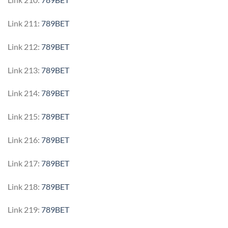
Link 211:
789BET
Link 212:
789BET
Link 213:
789BET
Link 214:
789BET
Link 215:
789BET
Link 216:
789BET
Link 217:
789BET
Link 218:
789BET
Link 219:
789BET