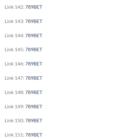
Link 142:
789BET
Link 143:
789BET
Link 144:
789BET
Link 145:
789BET
Link 146:
789BET
Link 147:
789BET
Link 148:
789BET
Link 149:
789BET
Link 150:
789BET
Link 151:
789BET