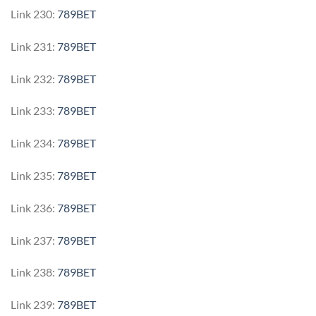
Link 230:
789BET
Link 231:
789BET
Link 232:
789BET
Link 233:
789BET
Link 234:
789BET
Link 235:
789BET
Link 236:
789BET
Link 237:
789BET
Link 238:
789BET
Link 239:
789BET