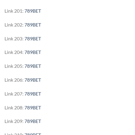
Link 201:
789BET
Link 202:
789BET
Link 203:
789BET
Link 204:
789BET
Link 205:
789BET
Link 206:
789BET
Link 207:
789BET
Link 208:
789BET
Link 209:
789BET
Link 210:
789BET