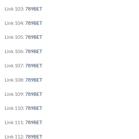
Link 103:
789BET
Link 104:
789BET
Link 105:
789BET
Link 106:
789BET
Link 107:
789BET
Link 108:
789BET
Link 109:
789BET
Link 110:
789BET
Link 111:
789BET
Link 112:
789BET