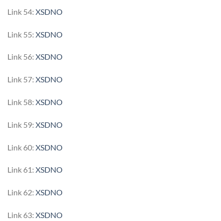
Link 54:
XSDNO
Link 55:
XSDNO
Link 56:
XSDNO
Link 57:
XSDNO
Link 58:
XSDNO
Link 59:
XSDNO
Link 60:
XSDNO
Link 61:
XSDNO
Link 62:
XSDNO
Link 63:
XSDNO