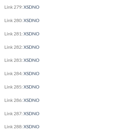
Link 279:
XSDNO
Link 280:
XSDNO
Link 281:
XSDNO
Link 282:
XSDNO
Link 283:
XSDNO
Link 284:
XSDNO
Link 285:
XSDNO
Link 286:
XSDNO
Link 287:
XSDNO
Link 288:
XSDNO