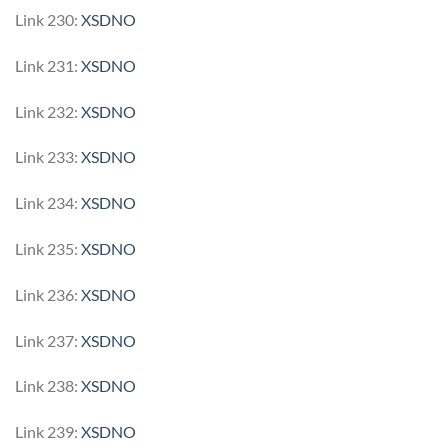
Link 230:
XSDNO
Link 231:
XSDNO
Link 232:
XSDNO
Link 233:
XSDNO
Link 234:
XSDNO
Link 235:
XSDNO
Link 236:
XSDNO
Link 237:
XSDNO
Link 238:
XSDNO
Link 239:
XSDNO