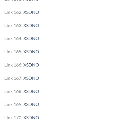
Link 162:
XSDNO
Link 163:
XSDNO
Link 164:
XSDNO
Link 165:
XSDNO
Link 166:
XSDNO
Link 167:
XSDNO
Link 168:
XSDNO
Link 169:
XSDNO
Link 170:
XSDNO