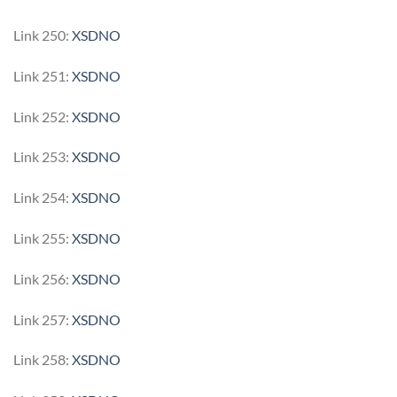
Link 250:
XSDNO
Link 251:
XSDNO
Link 252:
XSDNO
Link 253:
XSDNO
Link 254:
XSDNO
Link 255:
XSDNO
Link 256:
XSDNO
Link 257:
XSDNO
Link 258:
XSDNO