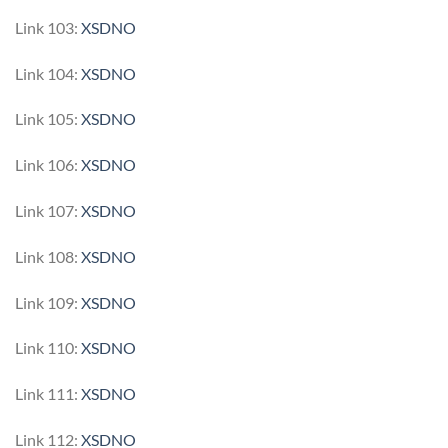
Link 103:
XSDNO
Link 104:
XSDNO
Link 105:
XSDNO
Link 106:
XSDNO
Link 107:
XSDNO
Link 108:
XSDNO
Link 109:
XSDNO
Link 110:
XSDNO
Link 111:
XSDNO
Link 112:
XSDNO