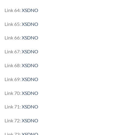
Link 64:
XSDNO
Link 65:
XSDNO
Link 66:
XSDNO
Link 67:
XSDNO
Link 68:
XSDNO
Link 69:
XSDNO
Link 70:
XSDNO
Link 71:
XSDNO
Link 72:
XSDNO
Link 73:
XSDNO