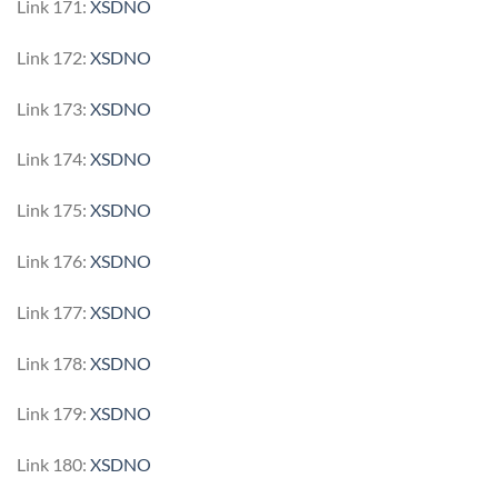
Link 171:
XSDNO
Link 172:
XSDNO
Link 173:
XSDNO
Link 174:
XSDNO
Link 175:
XSDNO
Link 176:
XSDNO
Link 177:
XSDNO
Link 178:
XSDNO
Link 179:
XSDNO
Link 180:
XSDNO