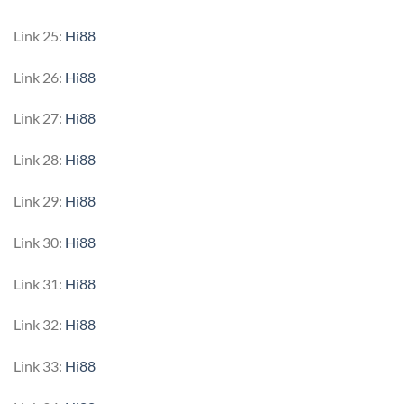
Link 25:
Hi88
Link 26:
Hi88
Link 27:
Hi88
Link 28:
Hi88
Link 29:
Hi88
Link 30:
Hi88
Link 31:
Hi88
Link 32:
Hi88
Link 33:
Hi88