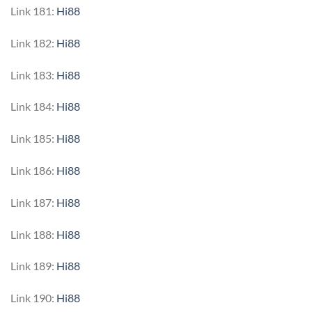
Link 181:
Hi88
Link 182:
Hi88
Link 183:
Hi88
Link 184:
Hi88
Link 185:
Hi88
Link 186:
Hi88
Link 187:
Hi88
Link 188:
Hi88
Link 189:
Hi88
Link 190:
Hi88