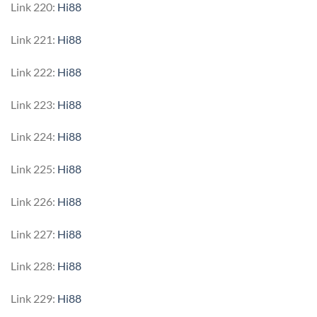
Link 220:
Hi88
Link 221:
Hi88
Link 222:
Hi88
Link 223:
Hi88
Link 224:
Hi88
Link 225:
Hi88
Link 226:
Hi88
Link 227:
Hi88
Link 228:
Hi88
Link 229:
Hi88