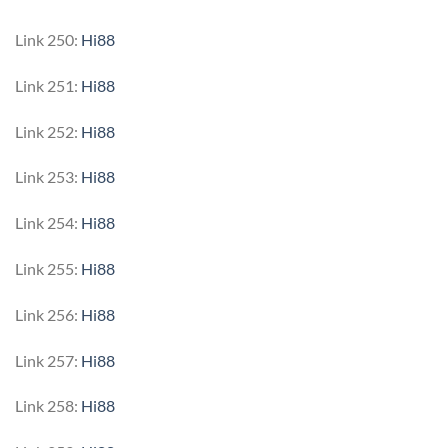
Link 250:
Hi88
Link 251:
Hi88
Link 252:
Hi88
Link 253:
Hi88
Link 254:
Hi88
Link 255:
Hi88
Link 256:
Hi88
Link 257:
Hi88
Link 258:
Hi88