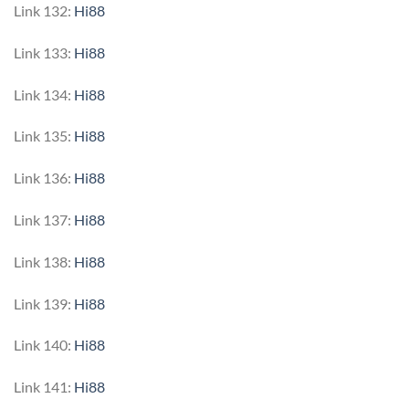
Link 132:
Hi88
Link 133:
Hi88
Link 134:
Hi88
Link 135:
Hi88
Link 136:
Hi88
Link 137:
Hi88
Link 138:
Hi88
Link 139:
Hi88
Link 140:
Hi88
Link 141:
Hi88