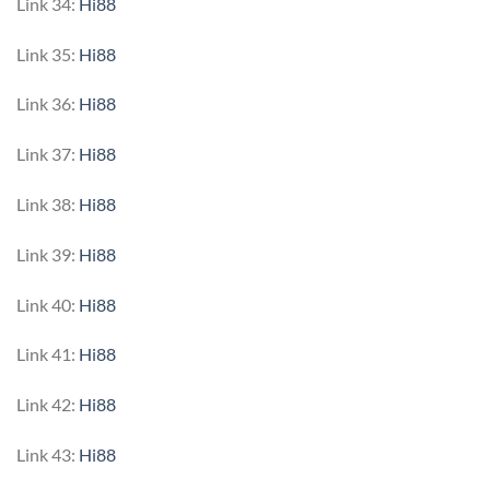
Link 34:
Hi88
Link 35:
Hi88
Link 36:
Hi88
Link 37:
Hi88
Link 38:
Hi88
Link 39:
Hi88
Link 40:
Hi88
Link 41:
Hi88
Link 42:
Hi88
Link 43:
Hi88