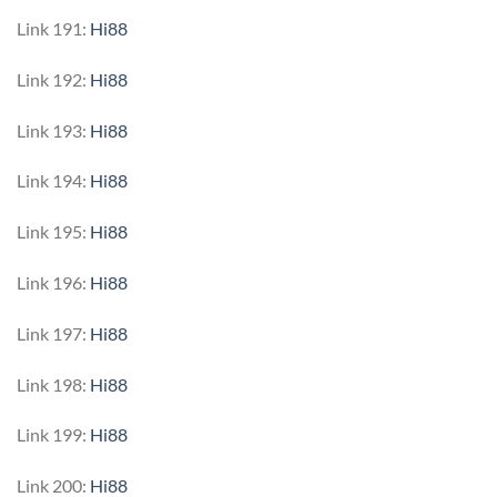
Link 191:
Hi88
Link 192:
Hi88
Link 193:
Hi88
Link 194:
Hi88
Link 195:
Hi88
Link 196:
Hi88
Link 197:
Hi88
Link 198:
Hi88
Link 199:
Hi88
Link 200:
Hi88