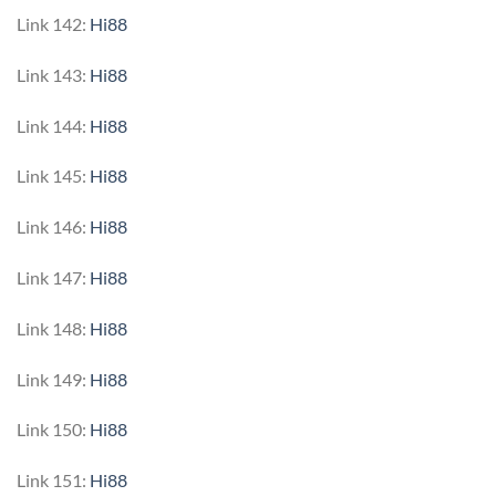
Link 142:
Hi88
Link 143:
Hi88
Link 144:
Hi88
Link 145:
Hi88
Link 146:
Hi88
Link 147:
Hi88
Link 148:
Hi88
Link 149:
Hi88
Link 150:
Hi88
Link 151:
Hi88