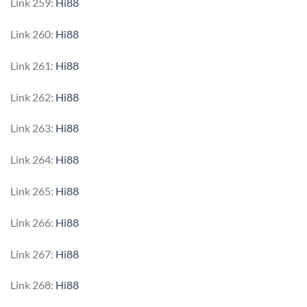
Link 259:
Hi88
Link 260:
Hi88
Link 261:
Hi88
Link 262:
Hi88
Link 263:
Hi88
Link 264:
Hi88
Link 265:
Hi88
Link 266:
Hi88
Link 267:
Hi88
Link 268:
Hi88