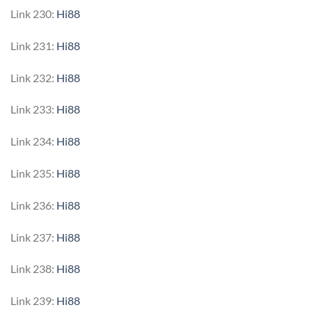
Link 230:
Hi88
Link 231:
Hi88
Link 232:
Hi88
Link 233:
Hi88
Link 234:
Hi88
Link 235:
Hi88
Link 236:
Hi88
Link 237:
Hi88
Link 238:
Hi88
Link 239:
Hi88