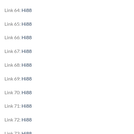
Link 64:
Hi88
Link 65:
Hi88
Link 66:
Hi88
Link 67:
Hi88
Link 68:
Hi88
Link 69:
Hi88
Link 70:
Hi88
Link 71:
Hi88
Link 72:
Hi88
Link 73:
Hi88