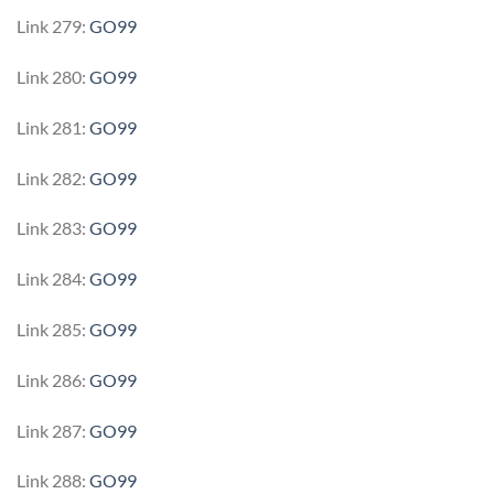
Link 279:
GO99
Link 280:
GO99
Link 281:
GO99
Link 282:
GO99
Link 283:
GO99
Link 284:
GO99
Link 285:
GO99
Link 286:
GO99
Link 287:
GO99
Link 288:
GO99