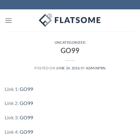
Skip
to
content
UNCATEGORIZED
GO99
POSTED ON
JUNE 24, 2026
BY
ADMINPBN
Link 1:
GO99
Link 2:
GO99
Link 3:
GO99
Link 4:
GO99