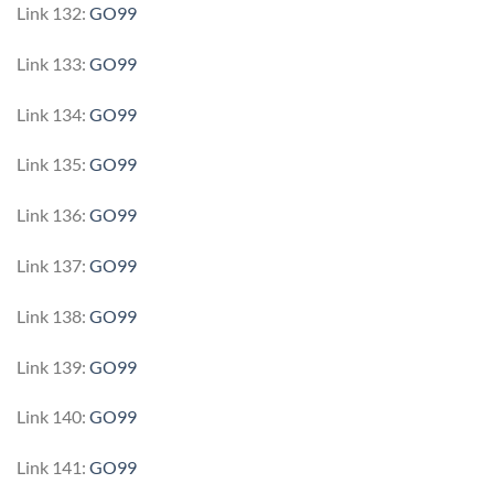
Link 132:
GO99
Link 133:
GO99
Link 134:
GO99
Link 135:
GO99
Link 136:
GO99
Link 137:
GO99
Link 138:
GO99
Link 139:
GO99
Link 140:
GO99
Link 141:
GO99