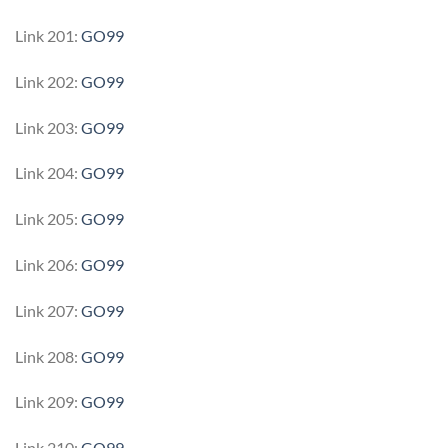
Link 201:
GO99
Link 202:
GO99
Link 203:
GO99
Link 204:
GO99
Link 205:
GO99
Link 206:
GO99
Link 207:
GO99
Link 208:
GO99
Link 209:
GO99
Link 210:
GO99