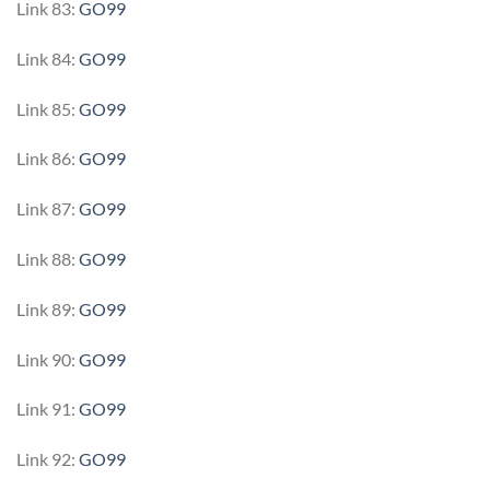
Link 83:
GO99
Link 84:
GO99
Link 85:
GO99
Link 86:
GO99
Link 87:
GO99
Link 88:
GO99
Link 89:
GO99
Link 90:
GO99
Link 91:
GO99
Link 92:
GO99