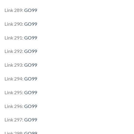
Link 289:
GO99
Link 290:
GO99
Link 291:
GO99
Link 292:
GO99
Link 293:
GO99
Link 294:
GO99
Link 295:
GO99
Link 296:
GO99
Link 297:
GO99
Link 298:
GO99