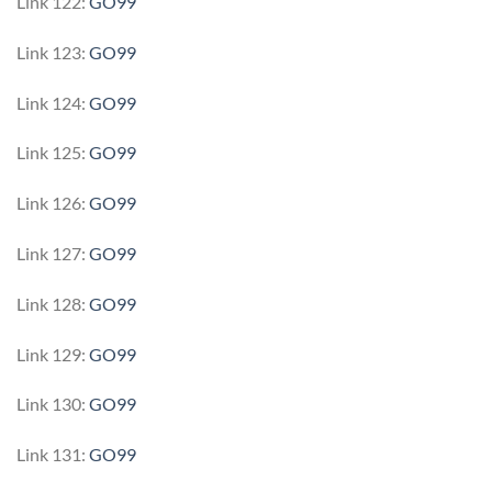
Link 122:
GO99
Link 123:
GO99
Link 124:
GO99
Link 125:
GO99
Link 126:
GO99
Link 127:
GO99
Link 128:
GO99
Link 129:
GO99
Link 130:
GO99
Link 131:
GO99