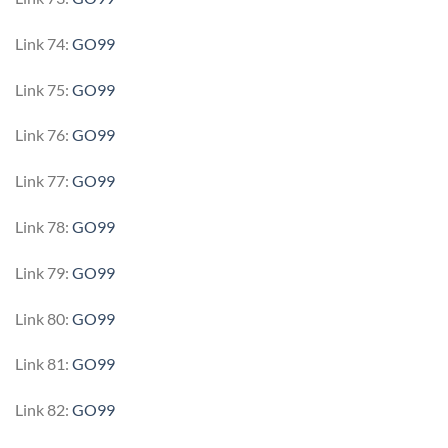
Link 74:
GO99
Link 75:
GO99
Link 76:
GO99
Link 77:
GO99
Link 78:
GO99
Link 79:
GO99
Link 80:
GO99
Link 81:
GO99
Link 82:
GO99