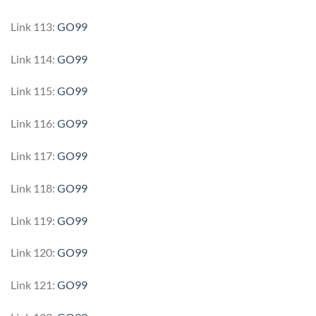
Link 113:
GO99
Link 114:
GO99
Link 115:
GO99
Link 116:
GO99
Link 117:
GO99
Link 118:
GO99
Link 119:
GO99
Link 120:
GO99
Link 121:
GO99