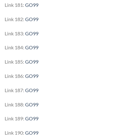
Link 181:
GO99
Link 182:
GO99
Link 183:
GO99
Link 184:
GO99
Link 185:
GO99
Link 186:
GO99
Link 187:
GO99
Link 188:
GO99
Link 189:
GO99
Link 190:
GO99