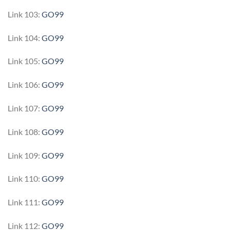
Link 103:
GO99
Link 104:
GO99
Link 105:
GO99
Link 106:
GO99
Link 107:
GO99
Link 108:
GO99
Link 109:
GO99
Link 110:
GO99
Link 111:
GO99
Link 112:
GO99