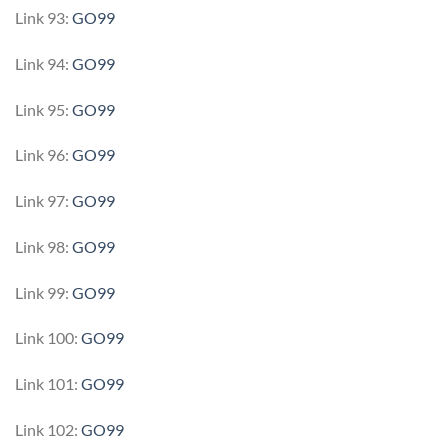
Link 93:
GO99
Link 94:
GO99
Link 95:
GO99
Link 96:
GO99
Link 97:
GO99
Link 98:
GO99
Link 99:
GO99
Link 100:
GO99
Link 101:
GO99
Link 102:
GO99