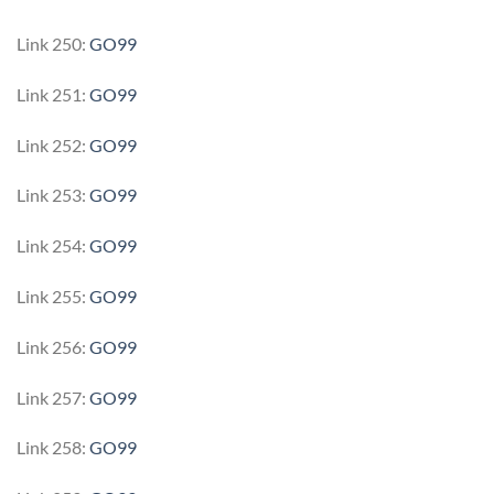
Link 250:
GO99
Link 251:
GO99
Link 252:
GO99
Link 253:
GO99
Link 254:
GO99
Link 255:
GO99
Link 256:
GO99
Link 257:
GO99
Link 258:
GO99