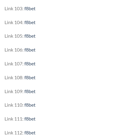
Link 103:
f8bet
Link 104:
f8bet
Link 105:
f8bet
Link 106:
f8bet
Link 107:
f8bet
Link 108:
f8bet
Link 109:
f8bet
Link 110:
f8bet
Link 111:
f8bet
Link 112:
f8bet