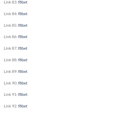
Link 83:
f8bet
Link 84:
f8bet
Link 85:
f8bet
Link 86:
f8bet
Link 87:
f8bet
Link 88:
f8bet
Link 89:
f8bet
Link 90:
f8bet
Link 91:
f8bet
Link 92:
f8bet