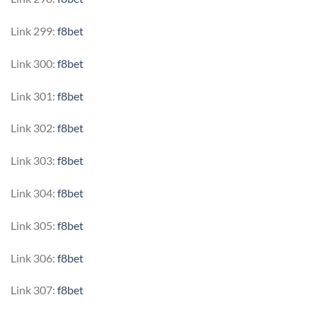
Link 299:
f8bet
Link 300:
f8bet
Link 301:
f8bet
Link 302:
f8bet
Link 303:
f8bet
Link 304:
f8bet
Link 305:
f8bet
Link 306:
f8bet
Link 307:
f8bet