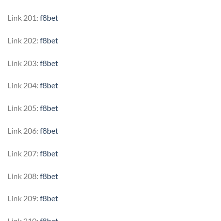
Link 201:
f8bet
Link 202:
f8bet
Link 203:
f8bet
Link 204:
f8bet
Link 205:
f8bet
Link 206:
f8bet
Link 207:
f8bet
Link 208:
f8bet
Link 209:
f8bet
Link 210:
f8bet