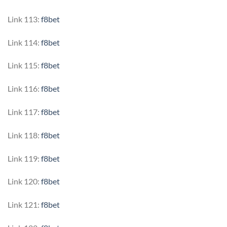
Link 113:
f8bet
Link 114:
f8bet
Link 115:
f8bet
Link 116:
f8bet
Link 117:
f8bet
Link 118:
f8bet
Link 119:
f8bet
Link 120:
f8bet
Link 121:
f8bet