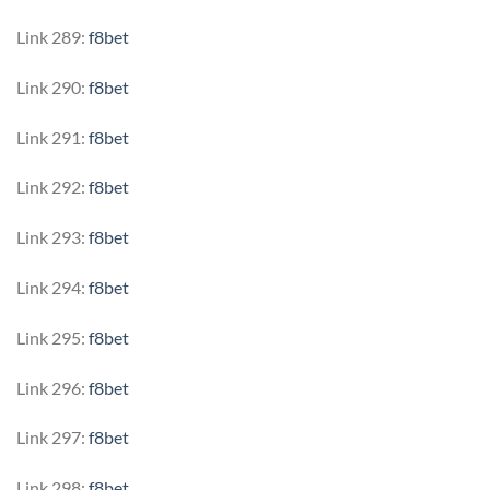
Link 289:
f8bet
Link 290:
f8bet
Link 291:
f8bet
Link 292:
f8bet
Link 293:
f8bet
Link 294:
f8bet
Link 295:
f8bet
Link 296:
f8bet
Link 297:
f8bet
Link 298:
f8bet