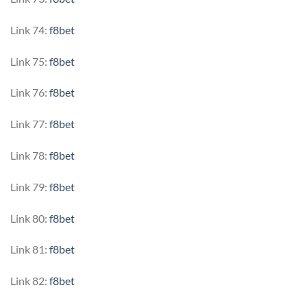
Link 74:
f8bet
Link 75:
f8bet
Link 76:
f8bet
Link 77:
f8bet
Link 78:
f8bet
Link 79:
f8bet
Link 80:
f8bet
Link 81:
f8bet
Link 82:
f8bet