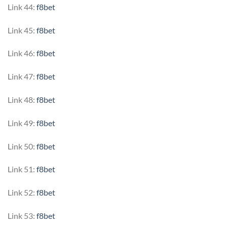
Link 44:
f8bet
Link 45:
f8bet
Link 46:
f8bet
Link 47:
f8bet
Link 48:
f8bet
Link 49:
f8bet
Link 50:
f8bet
Link 51:
f8bet
Link 52:
f8bet
Link 53:
f8bet