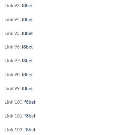
Link 93:
f8bet
Link 94:
f8bet
Link 95:
f8bet
Link 96:
f8bet
Link 97:
f8bet
Link 98:
f8bet
Link 99:
f8bet
Link 100:
f8bet
Link 101:
f8bet
Link 102:
f8bet