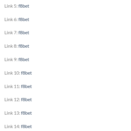
Link 5:
f8bet
Link 6:
f8bet
Link 7:
f8bet
Link 8:
f8bet
Link 9:
f8bet
Link 10:
f8bet
Link 11:
f8bet
Link 12:
f8bet
Link 13:
f8bet
Link 14:
f8bet