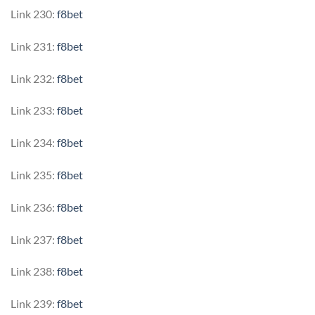
Link 230:
f8bet
Link 231:
f8bet
Link 232:
f8bet
Link 233:
f8bet
Link 234:
f8bet
Link 235:
f8bet
Link 236:
f8bet
Link 237:
f8bet
Link 238:
f8bet
Link 239:
f8bet