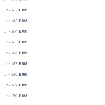
Link 162:
BJ88
Link 163:
BJ88
Link 164:
BJ88
Link 165:
BJ88
Link 166:
BJ88
Link 167:
BJ88
Link 168:
BJ88
Link 169:
BJ88
Link 170:
BJ88