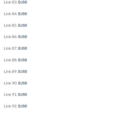
Link 83:
BJ88
Link 84:
BJ88
Link 85:
BJ88
Link 86:
BJ88
Link 87:
BJ88
Link 88:
BJ88
Link 89:
BJ88
Link 90:
BJ88
Link 91:
BJ88
Link 92:
BJ88