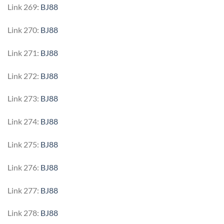
Link 269:
BJ88
Link 270:
BJ88
Link 271:
BJ88
Link 272:
BJ88
Link 273:
BJ88
Link 274:
BJ88
Link 275:
BJ88
Link 276:
BJ88
Link 277:
BJ88
Link 278:
BJ88