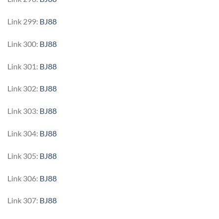
Link 299:
BJ88
Link 300:
BJ88
Link 301:
BJ88
Link 302:
BJ88
Link 303:
BJ88
Link 304:
BJ88
Link 305:
BJ88
Link 306:
BJ88
Link 307:
BJ88