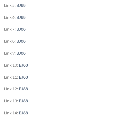
Link 5:
BJ88
Link 6:
BJ88
Link 7:
BJ88
Link 8:
BJ88
Link 9:
BJ88
Link 10:
BJ88
Link 11:
BJ88
Link 12:
BJ88
Link 13:
BJ88
Link 14:
BJ88