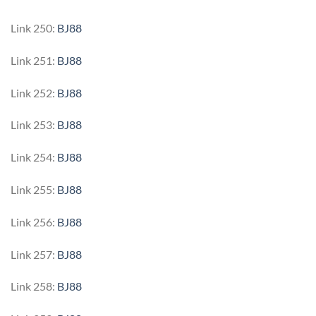
Link 250:
BJ88
Link 251:
BJ88
Link 252:
BJ88
Link 253:
BJ88
Link 254:
BJ88
Link 255:
BJ88
Link 256:
BJ88
Link 257:
BJ88
Link 258:
BJ88