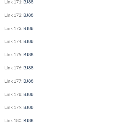
Link 171:
BJ88
Link 172:
BJ88
Link 173:
BJ88
Link 174:
BJ88
Link 175:
BJ88
Link 176:
BJ88
Link 177:
BJ88
Link 178:
BJ88
Link 179:
BJ88
Link 180:
BJ88