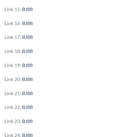
Link 15:
BJ88
Link 16:
BJ88
Link 17:
BJ88
Link 18:
BJ88
Link 19:
BJ88
Link 20:
BJ88
Link 21:
BJ88
Link 22:
BJ88
Link 23:
BJ88
Link 24:
BJ88