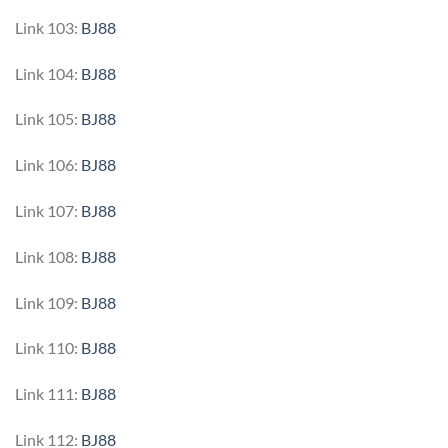
Link 103:
BJ88
Link 104:
BJ88
Link 105:
BJ88
Link 106:
BJ88
Link 107:
BJ88
Link 108:
BJ88
Link 109:
BJ88
Link 110:
BJ88
Link 111:
BJ88
Link 112:
BJ88