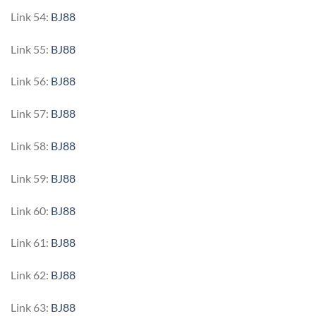
Link 54:
BJ88
Link 55:
BJ88
Link 56:
BJ88
Link 57:
BJ88
Link 58:
BJ88
Link 59:
BJ88
Link 60:
BJ88
Link 61:
BJ88
Link 62:
BJ88
Link 63:
BJ88