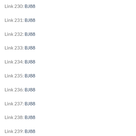
Link 230:
BJ88
Link 231:
BJ88
Link 232:
BJ88
Link 233:
BJ88
Link 234:
BJ88
Link 235:
BJ88
Link 236:
BJ88
Link 237:
BJ88
Link 238:
BJ88
Link 239:
BJ88