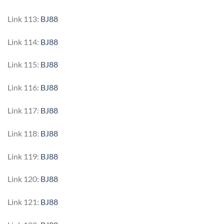
Link 113:
BJ88
Link 114:
BJ88
Link 115:
BJ88
Link 116:
BJ88
Link 117:
BJ88
Link 118:
BJ88
Link 119:
BJ88
Link 120:
BJ88
Link 121:
BJ88