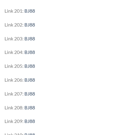
Link 201:
BJ88
Link 202:
BJ88
Link 203:
BJ88
Link 204:
BJ88
Link 205:
BJ88
Link 206:
BJ88
Link 207:
BJ88
Link 208:
BJ88
Link 209:
BJ88
Link 210:
BJ88