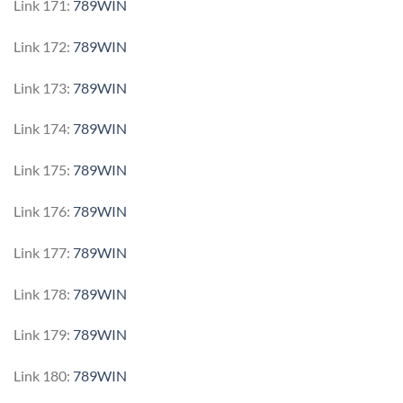
Link 171:
789WIN
Link 172:
789WIN
Link 173:
789WIN
Link 174:
789WIN
Link 175:
789WIN
Link 176:
789WIN
Link 177:
789WIN
Link 178:
789WIN
Link 179:
789WIN
Link 180:
789WIN