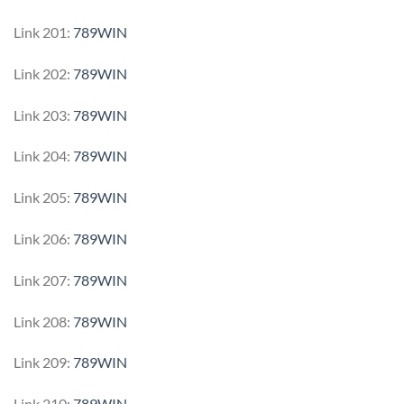
Link 201:
789WIN
Link 202:
789WIN
Link 203:
789WIN
Link 204:
789WIN
Link 205:
789WIN
Link 206:
789WIN
Link 207:
789WIN
Link 208:
789WIN
Link 209:
789WIN
Link 210:
789WIN