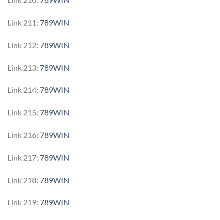
Link 211:
789WIN
Link 212:
789WIN
Link 213:
789WIN
Link 214:
789WIN
Link 215:
789WIN
Link 216:
789WIN
Link 217:
789WIN
Link 218:
789WIN
Link 219:
789WIN