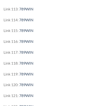
Link 113:
789WIN
Link 114:
789WIN
Link 115:
789WIN
Link 116:
789WIN
Link 117:
789WIN
Link 118:
789WIN
Link 119:
789WIN
Link 120:
789WIN
Link 121:
789WIN