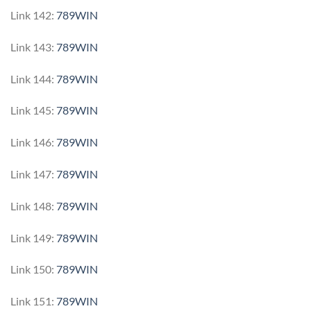
Link 142:
789WIN
Link 143:
789WIN
Link 144:
789WIN
Link 145:
789WIN
Link 146:
789WIN
Link 147:
789WIN
Link 148:
789WIN
Link 149:
789WIN
Link 150:
789WIN
Link 151:
789WIN