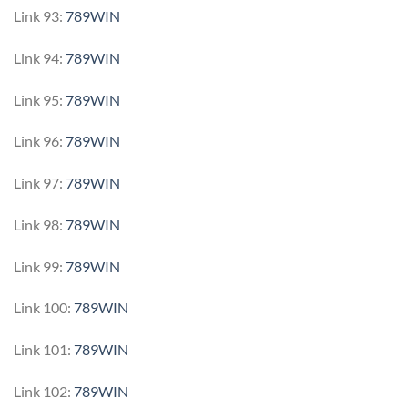
Link 93:
789WIN
Link 94:
789WIN
Link 95:
789WIN
Link 96:
789WIN
Link 97:
789WIN
Link 98:
789WIN
Link 99:
789WIN
Link 100:
789WIN
Link 101:
789WIN
Link 102:
789WIN