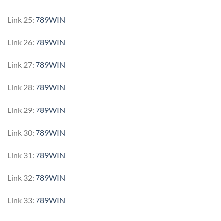
Link 25:
789WIN
Link 26:
789WIN
Link 27:
789WIN
Link 28:
789WIN
Link 29:
789WIN
Link 30:
789WIN
Link 31:
789WIN
Link 32:
789WIN
Link 33:
789WIN