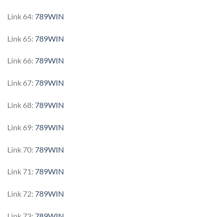
Link 64:
789WIN
Link 65:
789WIN
Link 66:
789WIN
Link 67:
789WIN
Link 68:
789WIN
Link 69:
789WIN
Link 70:
789WIN
Link 71:
789WIN
Link 72:
789WIN
Link 73:
789WIN