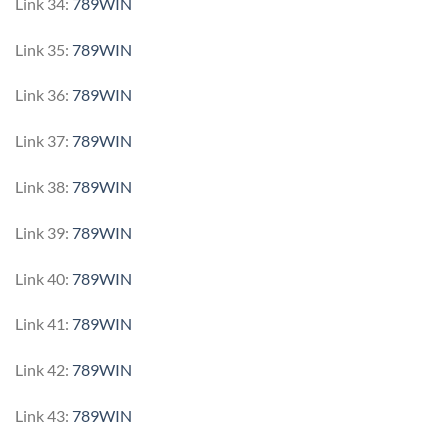
Link 34:
789WIN
Link 35:
789WIN
Link 36:
789WIN
Link 37:
789WIN
Link 38:
789WIN
Link 39:
789WIN
Link 40:
789WIN
Link 41:
789WIN
Link 42:
789WIN
Link 43:
789WIN