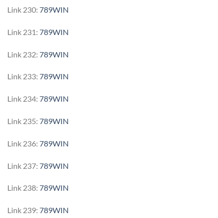
Link 230:
789WIN
Link 231:
789WIN
Link 232:
789WIN
Link 233:
789WIN
Link 234:
789WIN
Link 235:
789WIN
Link 236:
789WIN
Link 237:
789WIN
Link 238:
789WIN
Link 239:
789WIN