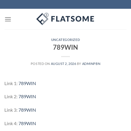
Skip
to
content
UNCATEGORIZED
789WIN
POSTED ON
AUGUST 2, 2026
BY
ADMINPBN
Link 1:
789WIN
Link 2:
789WIN
Link 3:
789WIN
Link 4:
789WIN