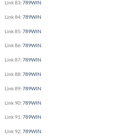
Link 83:
789WIN
Link 84:
789WIN
Link 85:
789WIN
Link 86:
789WIN
Link 87:
789WIN
Link 88:
789WIN
Link 89:
789WIN
Link 90:
789WIN
Link 91:
789WIN
Link 92:
789WIN