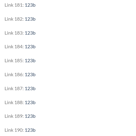
Link 181:
123b
Link 182:
123b
Link 183:
123b
Link 184:
123b
Link 185:
123b
Link 186:
123b
Link 187:
123b
Link 188:
123b
Link 189:
123b
Link 190:
123b