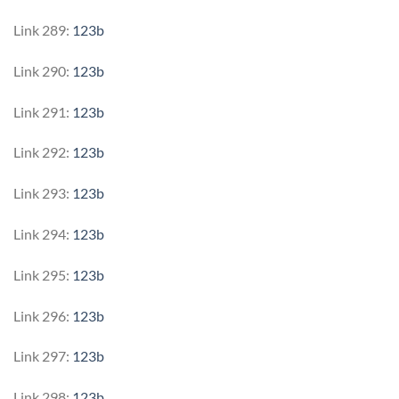
Link 289:
123b
Link 290:
123b
Link 291:
123b
Link 292:
123b
Link 293:
123b
Link 294:
123b
Link 295:
123b
Link 296:
123b
Link 297:
123b
Link 298:
123b