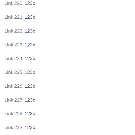
Link 220:
123b
Link 221:
123b
Link 222:
123b
Link 223:
123b
Link 224:
123b
Link 225:
123b
Link 226:
123b
Link 227:
123b
Link 228:
123b
Link 229:
123b