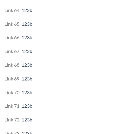
Link 64:
123b
Link 65:
123b
Link 66:
123b
Link 67:
123b
Link 68:
123b
Link 69:
123b
Link 70:
123b
Link 71:
123b
Link 72:
123b
Link 73:
123b