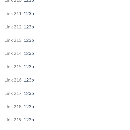
Link 211:
123b
Link 212:
123b
Link 213:
123b
Link 214:
123b
Link 215:
123b
Link 216:
123b
Link 217:
123b
Link 218:
123b
Link 219:
123b