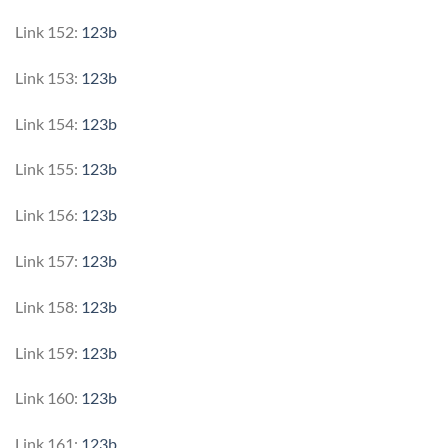
Link 152:
123b
Link 153:
123b
Link 154:
123b
Link 155:
123b
Link 156:
123b
Link 157:
123b
Link 158:
123b
Link 159:
123b
Link 160:
123b
Link 161:
123b