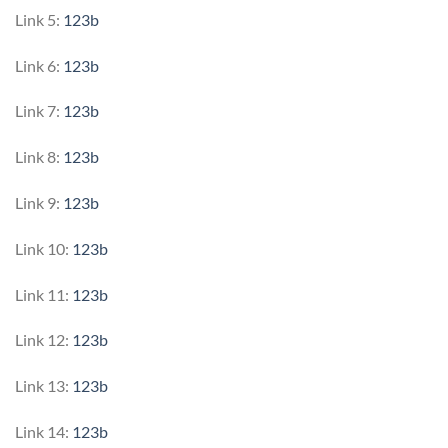
Link 5:
123b
Link 6:
123b
Link 7:
123b
Link 8:
123b
Link 9:
123b
Link 10:
123b
Link 11:
123b
Link 12:
123b
Link 13:
123b
Link 14:
123b