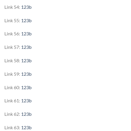
Link 54:
123b
Link 55:
123b
Link 56:
123b
Link 57:
123b
Link 58:
123b
Link 59:
123b
Link 60:
123b
Link 61:
123b
Link 62:
123b
Link 63:
123b