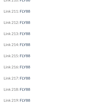
Link 211:
FLY88
Link 212:
FLY88
Link 213:
FLY88
Link 214:
FLY88
Link 215:
FLY88
Link 216:
FLY88
Link 217:
FLY88
Link 218:
FLY88
Link 219:
FLY88