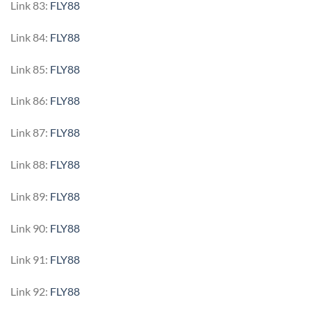
Link 83:
FLY88
Link 84:
FLY88
Link 85:
FLY88
Link 86:
FLY88
Link 87:
FLY88
Link 88:
FLY88
Link 89:
FLY88
Link 90:
FLY88
Link 91:
FLY88
Link 92:
FLY88