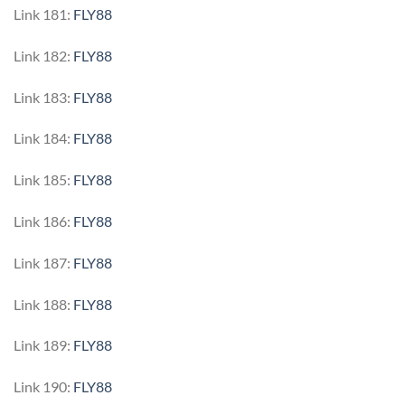
Link 181:
FLY88
Link 182:
FLY88
Link 183:
FLY88
Link 184:
FLY88
Link 185:
FLY88
Link 186:
FLY88
Link 187:
FLY88
Link 188:
FLY88
Link 189:
FLY88
Link 190:
FLY88