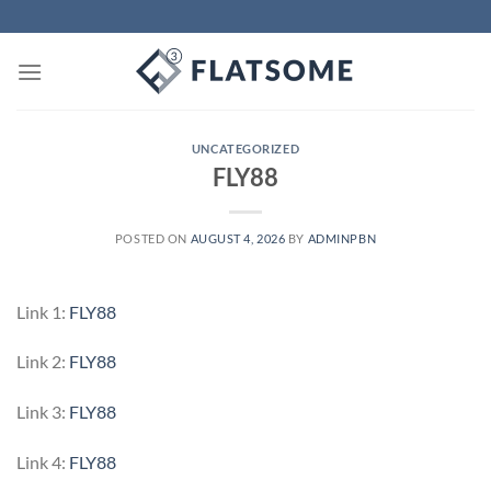
Skip
to
content
UNCATEGORIZED
FLY88
POSTED ON
AUGUST 4, 2026
BY
ADMINPBN
Link 1:
FLY88
Link 2:
FLY88
Link 3:
FLY88
Link 4:
FLY88