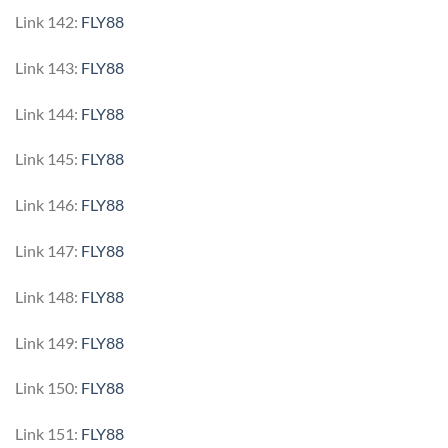
Link 142:
FLY88
Link 143:
FLY88
Link 144:
FLY88
Link 145:
FLY88
Link 146:
FLY88
Link 147:
FLY88
Link 148:
FLY88
Link 149:
FLY88
Link 150:
FLY88
Link 151:
FLY88