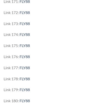
Link 171:
FLY88
Link 172:
FLY88
Link 173:
FLY88
Link 174:
FLY88
Link 175:
FLY88
Link 176:
FLY88
Link 177:
FLY88
Link 178:
FLY88
Link 179:
FLY88
Link 180:
FLY88