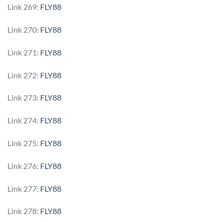
Link 269:
FLY88
Link 270:
FLY88
Link 271:
FLY88
Link 272:
FLY88
Link 273:
FLY88
Link 274:
FLY88
Link 275:
FLY88
Link 276:
FLY88
Link 277:
FLY88
Link 278:
FLY88