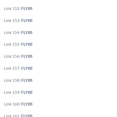
Link 152:
FLY88
Link 153:
FLY88
Link 154:
FLY88
Link 155:
FLY88
Link 156:
FLY88
Link 157:
FLY88
Link 158:
FLY88
Link 159:
FLY88
Link 160:
FLY88
Link 161:
FLY88