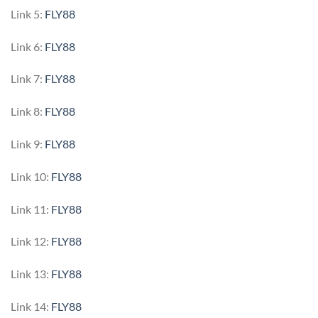
Link 5:
FLY88
Link 6:
FLY88
Link 7:
FLY88
Link 8:
FLY88
Link 9:
FLY88
Link 10:
FLY88
Link 11:
FLY88
Link 12:
FLY88
Link 13:
FLY88
Link 14:
FLY88